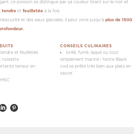
ant, ce poisson se distingue par sa couleur tirant sur le noir et
,
tendre
et
feuilletée
à la fois.
obscurité et des eaux glaciales, il peut vivre jusqu’à
plus de 1500
profondeur.
DUITS
CONSEILS CULINAIRES
tendre et feuilletée
Grillé, fumé, laqué ou tout
 noisette
simplement mariné ! Notre Black
rtante teneur en
cod se prête très bien aux plats en
sauce.
é MSC