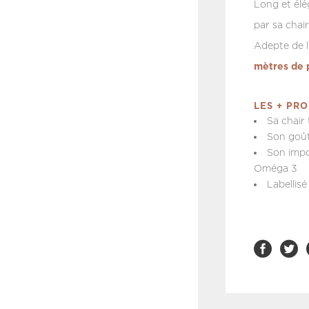
Long et élég
par sa chair
Adepte de l’
mètres de 
LES + PRO
Sa chair 
Son goût
Son impo
Oméga 3
Labellis