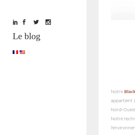
Le blog
Notre
Blac
appartient 
Nord-Ouest
Notre tech
l’environne