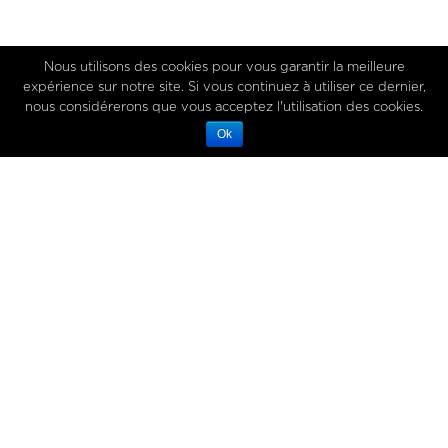
Nous utilisons des cookies pour vous garantir la meilleure
expérience sur notre site. Si vous continuez à utiliser ce dernier,
nous considérerons que vous acceptez l'utilisation des cookies.
Ok
19 avril 2018
In
MASTERCLASS
100% QWEHLI
PASCAL BARBOT