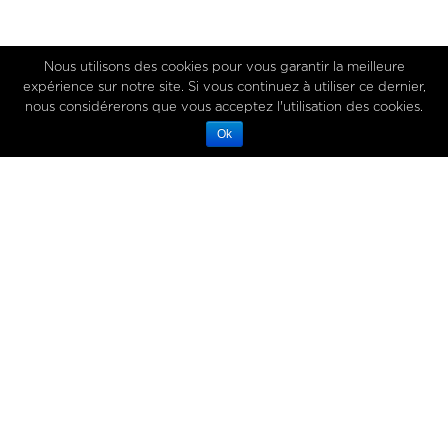
Nous utilisons des cookies pour vous garantir la meilleure
expérience sur notre site. Si vous continuez à utiliser ce dernier,
nous considérerons que vous acceptez l'utilisation des cookies.
Ok
18 février 2019
QWEHLI CONNECTED
Dans notre premier numéro du