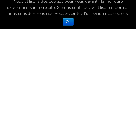
Nous utilisons des cookies pour vous garantir la meilleure
expérience sur notre site. Si vous continuez à utiliser ce dernier,
nous considérerons que vous acceptez l'utilisation des cookies.
Ok
3 July 2018
In
La technique du
Chef
METHOD OF CHEF
CHRIS SALANS
QWEHLI® SEA
BASS CEVICHE
Inspired by Pascal Barbot