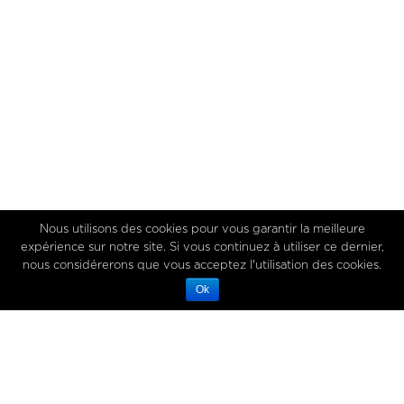
Nous utilisons des cookies pour vous garantir la meilleure
expérience sur notre site. Si vous continuez à utiliser ce dernier,
nous considérerons que vous acceptez l'utilisation des cookies.
Ok
29 January 2020
In
Rencontres