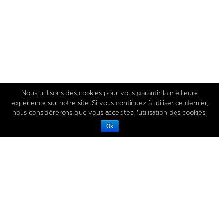
Nous utilisons des cookies pour vous garantir la meilleure
expérience sur notre site. Si vous continuez à utiliser ce dernier,
nous considérerons que vous acceptez l'utilisation des cookies.
Ok
18 February 2019
EVENTS TO COME