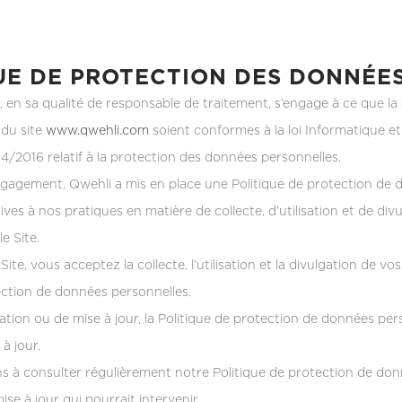
UE DE PROTECTION DES DONNÉE
, en sa qualité de responsable de traitement, s’engage à ce que la
 du site
www.qwehli.com
soient conformes à la loi Informatique e
/2016 relatif à la protection des données personnelles.
ngagement, Qwehli a mis en place une Politique de protection de 
tives à nos pratiques en matière de collecte, d’utilisation et de d
e Site.
 Site, vous acceptez la collecte, l’utilisation et la divulgation de
ection de données personnelles.
ation ou de mise à jour, la Politique de protection de données pers
 à jour.
s à consulter régulièrement notre Politique de protection de don
e à jour qui pourrait intervenir.