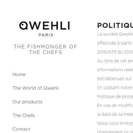
POLITIQ
La société Qwehli
effectués à partir
THE FISHMONGER OF
2016/679 du 27/04
THE CHEFS
Au titre de cet e
informations rela
Home
été obtenues sur l
En utilisant notre
The World of Qwehli
Politique de prot
Our products
En cas de modific
la date de sa mise
The Chefs
Nous vous inviton
Contact
changement ou mis