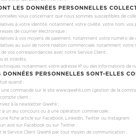
ONT LES DONNÉES PERSONNELLES COLLECTÉ
nnelles vous concernant que nous sommes susceptibles de collecte
latives à votre identité, notamment votre civilité, votre nom, vo
resses de courrier électronique ;
latives à vos moyens de paiement, notamment votre numéro de car
latives au suivi de notre relation commerciale, notamment votre
de vos correspondances avec notre Service Client,
 et intérêts,
chniques, notamment votre adresse IP ou des informations de navi
 DONNÉES PERSONNELLES SONT-ELLES CO
ctue quand :
 une commande sur le site www.qwehli.com (gestion de la commande,
compte client ;
ivez à la newsletter Qwehli ;
z à un jeu concours ou à une opération commerciale ;
une fiche article sur Facebook, Linkedin, Twitter ou Instagram;
un avis sur Facebook ou sur Twitter ;
 le Service Client Qwehli par tout moyen de communication ;