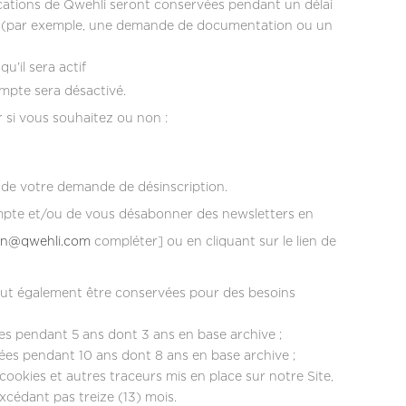
ications de Qwehli seront conservées pendant un délai
ite (par exemple, une demande de documentation ou un
u’il sera actif
ompte sera désactivé.
r si vous souhaitez ou non :
de votre demande de désinscription.
ompte et/ou de vous désabonner des newsletters en
on@qwehli.com
compléter] ou en cliquant sur le lien de
eut également être conservées pour des besoins
s pendant 5 ans dont 3 ans en base archive ;
es pendant 10 ans dont 8 ans en base archive ;
cookies et autres traceurs mis en place sur notre Site,
cédant pas treize (13) mois.