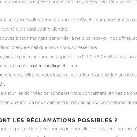
fournir des directives concernant la conservation, l’effacement
.
t être exercés directement auprès de Qwehli par courrier électro
agné d’un justificatif d’identité.
s pouvez à tout moment demander à ne plus recevoir nos offres, act
 dans chaque email que nous vous adresserons.
joindre par téléphone en appelant le 02 90 38 05 35 (prix d’un 
suivante :
dataprotection@qwehli.com
.
t la possibilité de vous inscrire sur la liste d’opposition au dém
fr.
e à jour les données personnelles vous concernant, en cas de ch
ctronique afin de nous permettre d’expédier vos commandes et de 
ONT LES RÉCLAMATIONS POSSIBLES ?
ique de protection de données personnelles est régie et interpré