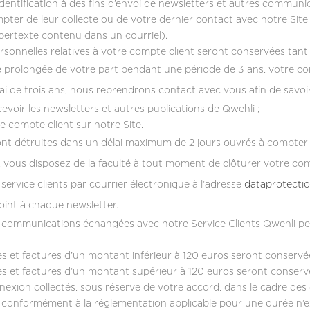
identification à des fins d’envoi de newsletters et autres commun
mpter de leur collecte ou de votre dernier contact avec notre S
ypertexte contenu dans un courriel).
sonnelles relatives à votre compte client seront conservées tant q
té prolongée de votre part pendant une période de 3 ans, votre c
élai de trois ans, nous reprendrons contact avec vous afin de savoi
evoir les newsletters et autres publications de Qwehli ;
e compte client sur notre Site.
nt détruites dans un délai maximum de 2 jours ouvrés à compter 
, vous disposez de la faculté à tout moment de clôturer votre c
service clients par courrier électronique à l’adresse
dataprotecti
int à chaque newsletter.
 communications échangées avec notre Service Clients Qwehli p
et factures d’un montant inférieur à 120 euros seront conservée
et factures d’un montant supérieur à 120 euros seront conservé
nexion collectés, sous réserve de votre accord, dans le cadre des 
conformément à la réglementation applicable pour une durée n’ex