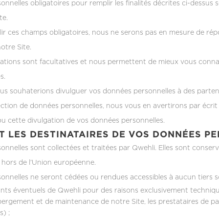
nelles obligatoires pour remplir les finalités décrites ci-dessus 
te.
ir ces champs obligatoires, nous ne serons pas en mesure de rép
tre Site.
ations sont facultatives et nous permettent de mieux vous connaî
s.
us souhaterions divulguer vos données personnelles à des partena
ection de données personnelles, nous vous en avertirons par écrit a
u cette divulgation de vos données personnelles.
T LES DESTINATAIRES DE VOS DONNÉES P
nnelles sont collectées et traitées par Qwehli. Elles sont conserv
 hors de l’Union européenne.
nnelles ne seront cédées ou rendues accessibles à aucun tiers s
ants éventuels de Qwehli pour des raisons exclusivement techniqu
bergement et de maintenance de notre Site, les prestataires de pai
s) ;