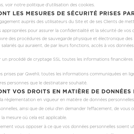
s, voir notre politique d’utilisation des cookies.
ONT LES MESURES DE SÉCURITÉ PRISES PA
gagement auprès des utilisateurs du Site et de ses Clients de met
s appropriées pour assurer la confidentialité et la sécurité de v
re des procédures de sauvegarde physique et électronique des do
salariés qui auraient, de par leurs fonctions, accès à vos données
 un procédé de cryptage SSL toutes les informations financières 
s prises par Qwehli, toutes les informations communiquées en lig
tres personnes que le destinataire souhaité.
ONT VOS DROITS EN MATIÈRE DE DONNÉES
 règlementation en vigueur en matière de données personnelles, v
nnelles, ainsi que de celui d’en demander l’effacement, de vous op
s la mesure où cela est applicable.
ment vous opposer à ce que vos données personnelles soient utilis