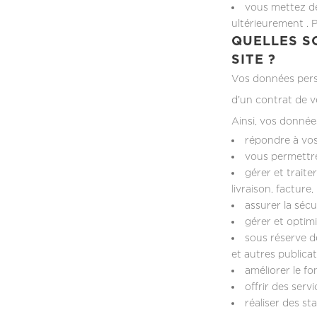
vous mettez de
ultérieurement . 
QUELLES S
SITE ?
Vos données person
d’un contrat de v
Ainsi, vos données
répondre à vos
vous permettre
gérer et traite
livraison, facture,
assurer la sécu
gérer et optimis
sous réserve d
et autres publicat
améliorer le f
offrir des ser
réaliser des st