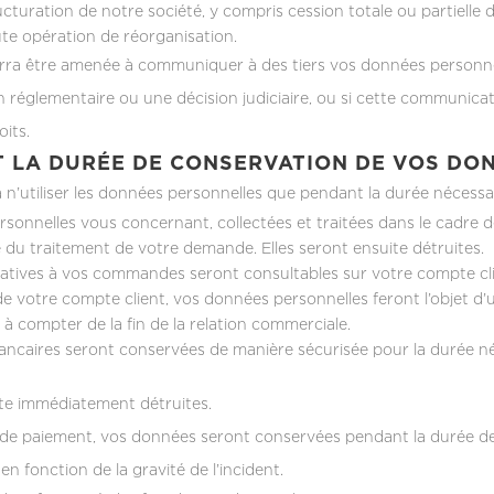
cturation de notre société, y compris cession totale ou partielle d’a
te opération de réorganisation.
rra être amenée à communiquer à des tiers vos données personnel
on réglementaire ou une décision judiciaire, ou si cette communicat
oits.
T LA DURÉE DE CONSERVATION DE VOS DO
n’utiliser les données personnelles que pendant la durée nécessaire 
rsonnelles vous concernant, collectées et traitées dans le cadre 
 du traitement de votre demande. Elles seront ensuite détruites.
latives à vos commandes seront consultables sur votre compte clien
 de votre compte client, vos données personnelles feront l’objet d
 à compter de la fin de la relation commerciale.
ncaires seront conservées de manière sécurisée pour la durée néc
ite immédiatement détruites.
 de paiement, vos données seront conservées pendant la durée de 
 en fonction de la gravité de l’incident.