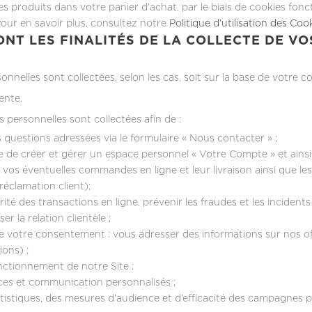
s produits dans votre panier d’achat, par le biais de cookies fonc
Pour en savoir plus, consultez notre
Politique d’utilisation des Coo
ONT LES FINALITÉS DE LA COLLECTE DE V
nelles sont collectées, selon les cas, soit sur la base de votre co
ente.
 personnelles sont collectées afin de :
 questions adressées via le formulaire « Nous contacter » ;
 de créer et gérer un espace personnel « Votre Compte » et ainsi 
r vos éventuelles commandes en ligne et leur livraison ainsi que l
 réclamation client);
rité des transactions en ligne, prévenir les fraudes et les incident
er la relation clientèle ;
e votre consentement : vous adresser des informations sur nos off
ions) ;
onctionnement de notre Site ;
vices et communication personnalisés ;
atistiques, des mesures d’audience et d’efficacité des campagnes pu