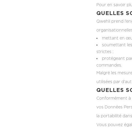
Pour en savoir plu
QUELLES S
Qwehli prend l’en
organisationnelle
mettant en œuv
soumettant les 
strictes ;
protégeant par
commandes.
Malgré les mesure
utilisées par d’au
QUELLES S
Conformément à la
vos Données Perso
la portabilité dan
Vous pouvez égale