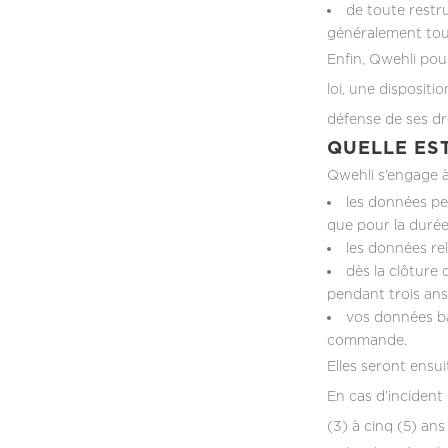
de toute restru
généralement tou
Enfin, Qwehli pou
loi, une dispositi
défense de ses dr
QUELLE ES
Qwehli s’engage à 
les données pe
que pour la durée
les données re
dès la clôture
pendant trois ans
vos données ba
commande.
Elles seront ensu
En cas d’incident
(3) à cinq (5) ans