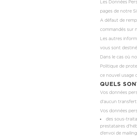
Les Données Person
pages de notre Si
A défaut de rempl
commandés sur no
Les autres inform
vous sont destiné
Dans le cas où no
Politique de prot
ce nouvel usage o
QUELS SON
Vos données perso
d’aucun transfert
Vos données perso
des sous-trait
prestataires d’hé
d’envoi de mailing