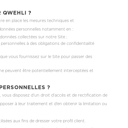
R QWEHLI ?
tre en place les mesures techniques et
os données personnelles notamment en :
nnées collectées sur notre Site ;
 personnelles à des obligations de confidentialité
que vous fournissez sur le Site pour passer des
ne peuvent être potentiellement interceptées et
 PERSONNELLES ?
ous disposez d’un droit d’accès et de rectification de
poser à leur traitement et d’en obtenir la limitation ou
ées aux fins de dresser votre profil client.