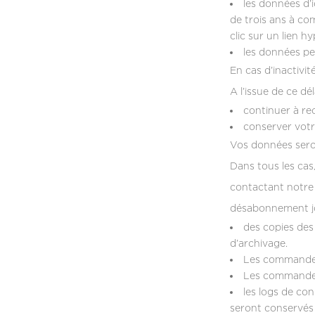
les données d’
de trois ans à co
clic sur un lien h
les données per
En cas d’inactivi
A l’issue de ce d
continuer à rec
conserver votr
Vos données sero
Dans tous les cas
contactant notre 
désabonnement jo
des copies des
d’archivage.
Les commandes 
Les commandes 
les logs de con
seront conservés 