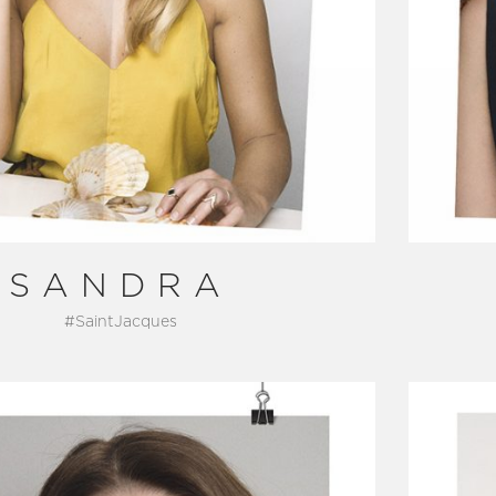
SANDRA
#SaintJacques