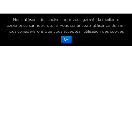
Nous utilisons des cookies pour vous garantir la meilleure
expérience sur notre site. Si vous continuez à utiliser ce dernier,
nous considérerons que vous acceptez l'utilisation des cookies.
Ok
VEUILLEZ RENSEIGNER VOTRE
ADRESSE E-MAIL POUR
TÉLÉCHARGER NOTR E-MAGAZINE
Adresse de messagerie
ENVOYER