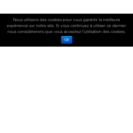
Nous utilisons des cookies pour vous garantir la meilleure
expérience sur notre site. Si vous continuez à utiliser ce dernier,
nous considérerons que vous acceptez l'utilisation des cookies.
Ok
24 janvier 2020
LE BEURRE RENAÎT DANS NOS
VIES !