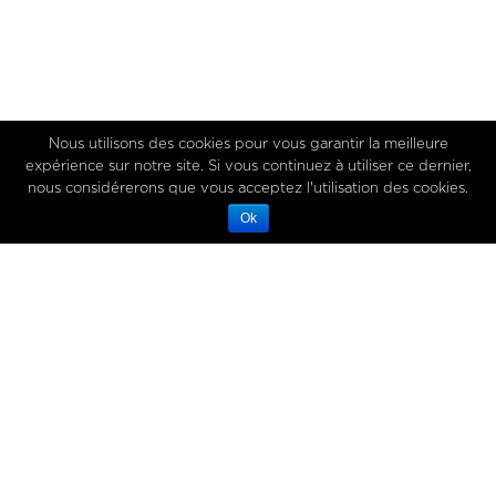
Nous utilisons des cookies pour vous garantir la meilleure
expérience sur notre site. Si vous continuez à utiliser ce dernier,
nous considérerons que vous acceptez l'utilisation des cookies.
Ok
4 December 2019
AMÉLIE AND MARINE, OUR
STARSKY AND HUTCH FOR YOUR
ORDERS
– BEHIND THE SCENES AT